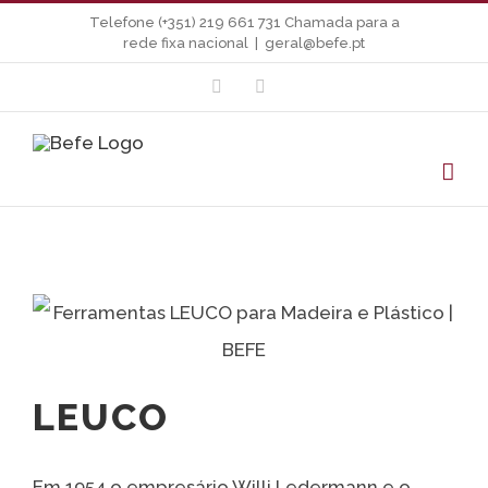
Skip
Telefone (+351) 219 661 731 Chamada para a
rede fixa nacional
|
geral@befe.pt
to
facebook
linkedin
content
LEUCO
Em 1954 o empresário Willi Ledermann e o